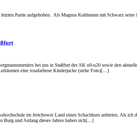
zur letzten Partie aufgehoben. Als Magnus Kuhlmann mit Schwarz seine 
ßfurt
n Bergmannsturniers bei uns in Staßfurt der AK u9-u20 sowie den akt
ufräumen eine rosafarbene Kinderjacke (siehe Foto)[…]
lkshochschule im Jerichower Land einen Schachkurs anbieten. Als ich
in Burg und Anfang dieses Jahres haben sich[…]