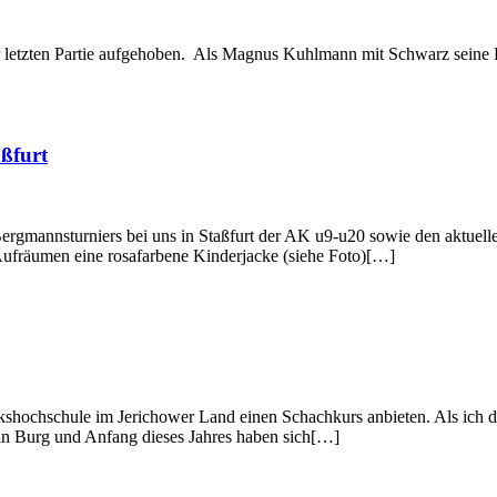
zur letzten Partie aufgehoben. Als Magnus Kuhlmann mit Schwarz seine 
ßfurt
n Bergmannsturniers bei uns in Staßfurt der AK u9-u20 sowie den akt
ufräumen eine rosafarbene Kinderjacke (siehe Foto)[…]
lkshochschule im Jerichower Land einen Schachkurs anbieten. Als ich
in Burg und Anfang dieses Jahres haben sich[…]