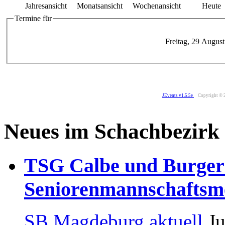
Jahresansicht
Monatsansicht
Wochenansicht
Heute
Termine für
Freitag, 29 Augus
JEvents v1.5.5e
Copyright © 
Neues im Schachbezirk
TSG Calbe und Burger
Seniorenmannschaftsme
SB Magdeburg aktuell
Ju