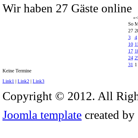
Wir haben 27 Gäste online
«
So
M
27
2
3
4
10
1
17
1
24
2
31
1
Keine Termine
Link1
|
Link2
|
Link3
Copyright © 2012. All Righ
Joomla template
created by