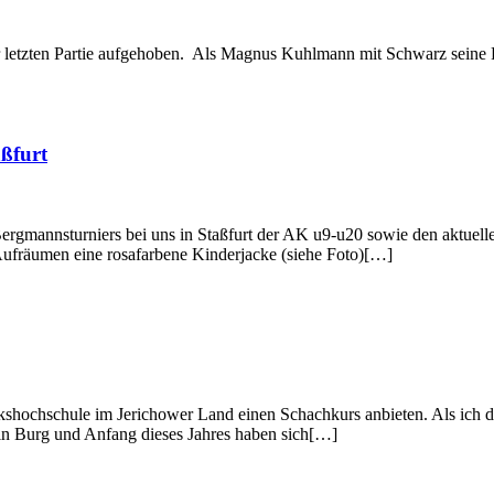
zur letzten Partie aufgehoben. Als Magnus Kuhlmann mit Schwarz seine 
ßfurt
n Bergmannsturniers bei uns in Staßfurt der AK u9-u20 sowie den akt
ufräumen eine rosafarbene Kinderjacke (siehe Foto)[…]
lkshochschule im Jerichower Land einen Schachkurs anbieten. Als ich
in Burg und Anfang dieses Jahres haben sich[…]