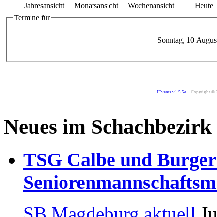
Jahresansicht
Monatsansicht
Wochenansicht
Heute
Termine für
Sonntag, 10 Augus
JEvents v1.5.5e
Copyright © 
Neues im Schachbezirk
TSG Calbe und Burger
Seniorenmannschaftsme
SB Magdeburg aktuell
Ju