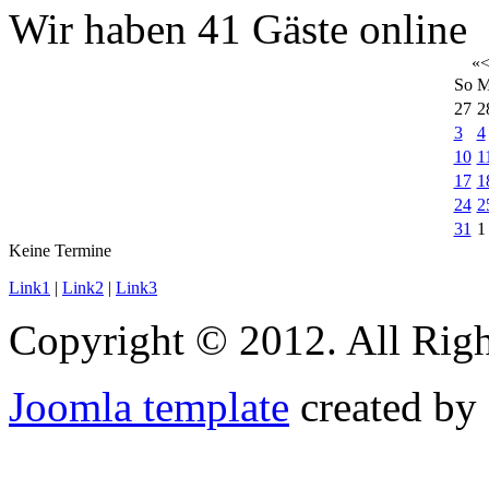
Wir haben 41 Gäste online
«
So
M
27
2
3
4
10
1
17
1
24
2
31
1
Keine Termine
Link1
|
Link2
|
Link3
Copyright © 2012. All Righ
Joomla template
created by