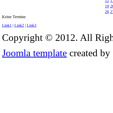
12
1
19
2
26
2
Keine Termine
Link1
|
Link2
|
Link3
Copyright © 2012. All Righ
Joomla template
created by