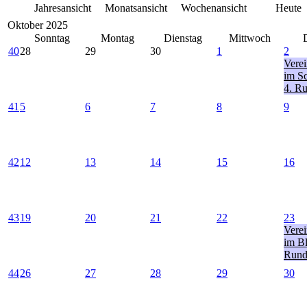
Jahresansicht
Monatsansicht
Wochenansicht
Heute
Oktober 2025
Sonntag
Montag
Dienstag
Mittwoch
40
28
29
30
1
2
Verei
im Sc
4. R
41
5
6
7
8
9
42
12
13
14
15
16
43
19
20
21
22
23
Verei
im Bl
Rund
44
26
27
28
29
30