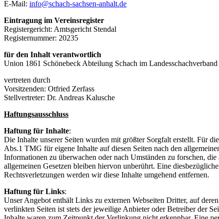
E-Mail:
info@schach-sachsen-anhalt.de
Eintragung im Vereinsregister
Registergericht: Amtsgericht Stendal
Registernummer: 20235
für den Inhalt verantwortlich
Union 1861 Schönebeck Abteilung Schach im Landesschachverband
vertreten durch
Vorsitzenden: Otfried Zerfass
Stellvertreter: Dr. Andreas Kalusche
Haftungsausschluss
Haftung für Inhalte
:
Die Inhalte unserer Seiten wurden mit größter Sorgfalt erstellt. Für 
Abs.1 TMG für eigene Inhalte auf diesen Seiten nach den allgemeinen 
Informationen zu überwachen oder nach Umständen zu forschen, die a
allgemeinen Gesetzen bleiben hiervon unberührt. Eine diesbezüglich
Rechtsverletzungen werden wir diese Inhalte umgehend entfernen.
Haftung für Links
:
Unser Angebot enthält Links zu externen Webseiten Dritter, auf dere
verlinkten Seiten ist stets der jeweilige Anbieter oder Betreiber der
Inhalte waren zum Zeitpunkt der Verlinkung nicht erkennbar. Eine per