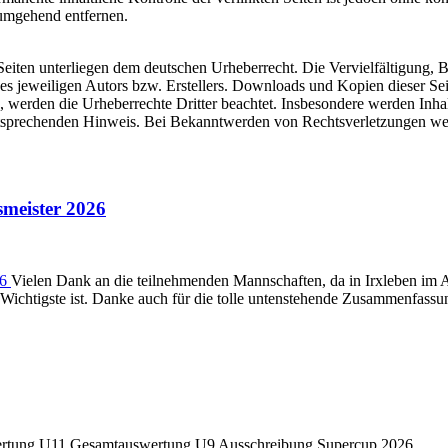
umgehend entfernen.
n Seiten unterliegen dem deutschen Urheberrecht. Die Vervielfältigung,
 jeweiligen Autors bzw. Erstellers. Downloads und Kopien dieser Seite
n, werden die Urheberrechte Dritter beachtet. Insbesondere werden Inhal
tsprechenden Hinweis. Bei Bekanntwerden von Rechtsverletzungen wer
meister 2026
Vielen Dank an die teilnehmenden Mannschaften, da in Irxleben im 
as Wichtigste ist. Danke auch für die tolle untenstehende Zusammenfas
tung U11 Gesamtauswertung U9 Ausschreibung Supercup 2026