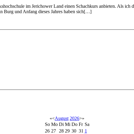
lkshochschule im Jerichower Land einen Schachkurs anbieten. Als ich
in Burg und Anfang dieses Jahres haben sich[…]
«
<
August
2026
>
»
So
Mo
Di
Mi
Do
Fr
Sa
26
27
28
29
30
31
1